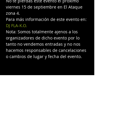
No te pierdas este evento el próximo 
viernes 15 de septiembre en El Ataque 
zona 4.
Para más información de este evento en: 
DJ FLA-K.O.
Nota: Somos totalmente ajenos a los 
organizadores de dicho evento por lo 
tanto no vendemos entradas y no nos 
hacemos responsables de cancelaciones 
o cambios de lugar y fecha del evento.
Compartir este evento
© 2025 By
Raffaello