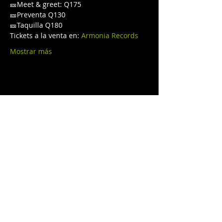
🎫Meet & greet: Q175
🎫Preventa Q130
🎫Taquilla Q180
Tickets a la venta en: 
Armonia Records
Mostrar más
Compartir este evento
© 2025 By
Raffaello