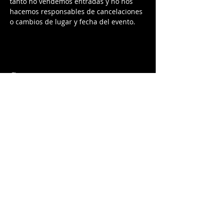
tanto no vendemos entradas y no nos 
hacemos responsables de cancelaciones 
o cambios de lugar y fecha del evento.
Compartir este evento
© 2025 By
Raffaello