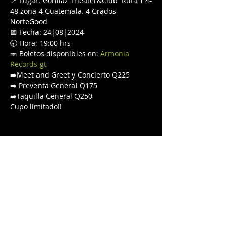
📍 Lugar: Gorillaz Theater&Club  Ruta 1 4-
48 zona 4 Guatemala. 4 Grados 
NorteGood
📅 Fecha: 24|08|2024 
🕣 Hora: 19:00 hrs

🎫 Boletos disponibles en: 
Armonia 
Records gt
➡️Meet and Greet y Concierto Q225

➡️ Preventa General Q175

➡️Taquilla General Q250

Cupo limitado!!
Compartir este evento
© 2025 By