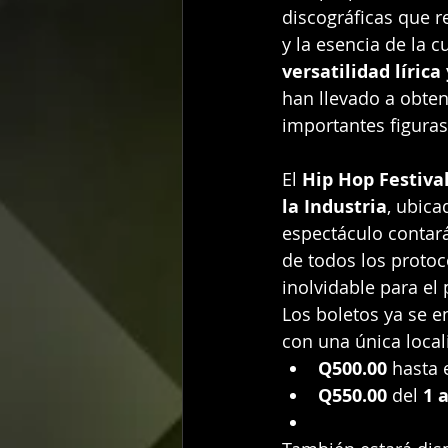
discográficas que re
y la esencia de la c
versatilidad lírica
han llevado a obte
importantes figuras
El 
Hip Hop Festiva
la Industria
, ubica
espectáculo contar
de todos los protoc
inolvidable para el 
Los boletos ya se en
con una única locali
Q500.00
 hasta e
Q550.00
 del 
1 