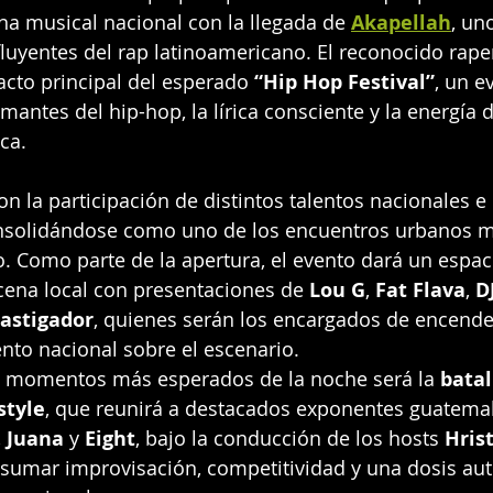
a musical nacional con la llegada de 
Akapellah
, un
uyentes del rap latinoamericano. El reconocido rapero
acto principal del esperado 
“Hip Hop Festival”
, un e
mantes del hip-hop, la lírica consciente y la energía d
ca.
con la participación de distintos talentos nacionales e 
onsolidándose como uno de los encuentros urbanos m
. Como parte de la apertura, el evento dará un espac
cena local con presentaciones de 
Lou G
, 
Fat Flava
, 
D
astigador
, quienes serán los encargados de encende
ento nacional sobre el escenario.
 momentos más esperados de la noche será la 
batal
style
, que reunirá a destacados exponentes guatema
, 
Juana
 y 
Eight
, bajo la conducción de los hosts 
Hris
umar improvisación, competitividad y una dosis auté