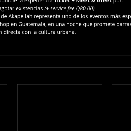
onible la experiencia 
Ticket + Meet & Greet
 por:
agotar existencias 
(+ service fee Q80.00)
a de Akapellah representa uno de los eventos más esp
hop en Guatemala, en una noche que promete barras, 
n directa con la cultura urbana.