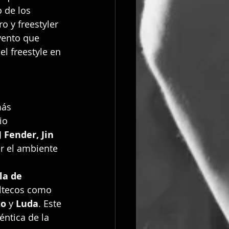
o de los 
 y freestyler 
vento que 
el freestyle en 
ás 
io 
J Fender, Jin 
r el ambiente 
la de 
ltecos como 
to
 y 
Luda
. Este 
ntica de la 