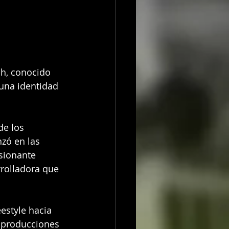
ah, conocido 
una identidad 
de los 
zó en las 
sionante 
rolladora que 
estyle hacia 
 producciones 