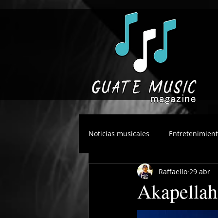
Noticias musicales
Entretenimien
Raffaello
29 abr
Akapellah