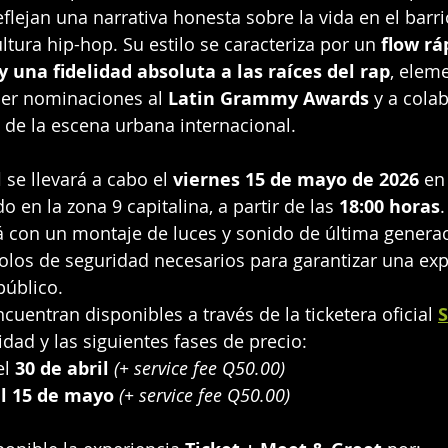
flejan una narrativa honesta sobre la vida en el barrio
ultura hip-hop. Su estilo se caracteriza por un 
flow rá
 y una fidelidad absoluta a las raíces del rap
, elem
ner nominaciones al 
Latin Grammy Awards
 y a cola
 de la escena urbana internacional.
l
 se llevará a cabo el 
viernes 15 de mayo de 2026
 en
do en la zona 9 capitalina, a partir de las 
18:00 horas
.
á con un montaje de luces y sonido de última genera
olos de seguridad necesarios para garantizar una exp
público.
cuentran disponibles a través de la ticketera oficial 
S
dad y las siguientes fases de precio:
l 
30 de abril
(+ service fee Q50.00)
al 15 de mayo
(+ service fee Q50.00)