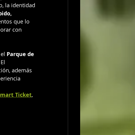
, la identidad 
pido, 
entos que lo 
borar con 
 el 
Parque de 
 El 
ción, además 
eriencia 
mart Ticket
, 