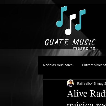
Noticias musicales
Entretenimien
Raffaello
13 may 
Alive Radi
música ro