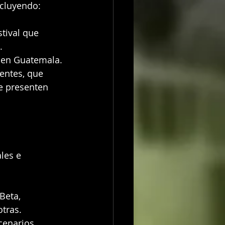
ncluyendo:
stival que 
.
d en Guatemala.
entes, que 
e presenten 
les e 
Beta, 
tras.
cenarios 