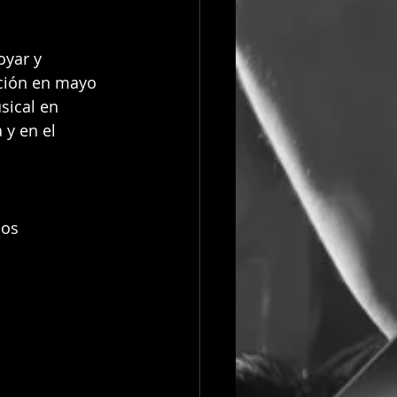
yar y 
ación en mayo 
sical en 
y en el 
os 