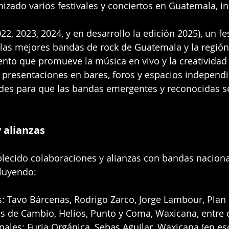
nizado varios festivales y conciertos en Guatemala, i
22, 2023, 2024, y en desarrollo la edición 2025), un fe
las mejores bandas de rock de Guatemala y la región
vento que promueve la música en vivo y la creativida
y presentaciones en bares, foros y espacios independi
des para que las bandas emergentes y reconocidas s
 alianzas
blecido colaboraciones y alianzas con bandas naciona
cluyendo:
: Tavo Bárcenas, Rodrigo Zarco, Jorge Lambour, Plan 
s de Cambio, Helios, Punto y Coma, Waxicana, entre o
nales: Furia Orgánica, Sebas Aguilar, Waxicana (en es