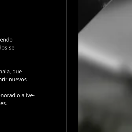
iendo 
dos se 
mala, que 
brir nuevos 
noradio.alive-
es.