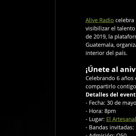
Alive Radio
 celebra
visibilizar el tale
de 2019, la platafo
Guatemala, organiz
interior del país.
¡Únete al aniv
Celebrando 6 años 
compartirlo contigo
Detalles del event
- Fecha: 30 de may
- Hora: 8pm
- Lugar: 
El Artesana
- Bandas invitadas
- Admisión: Q50