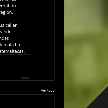
rmitido 
región.
usical en 
izando 
ndas 
temala ha 
uatemaltecas.
Ver todo