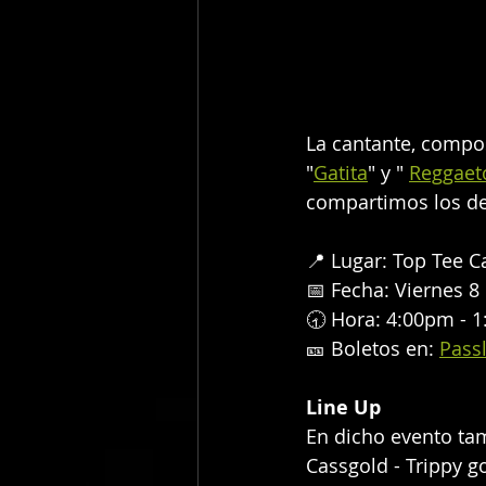
La cantante, compo
"
Gatita
" y " 
Reggae
compartimos los de
📍 Lugar: Top Tee C
📅 Fecha: Viernes 8
🕣 Hora: 4:00pm - 
🎫 Boletos en: 
Pass
Line Up
En dicho evento ta
Cassgold - Trippy g