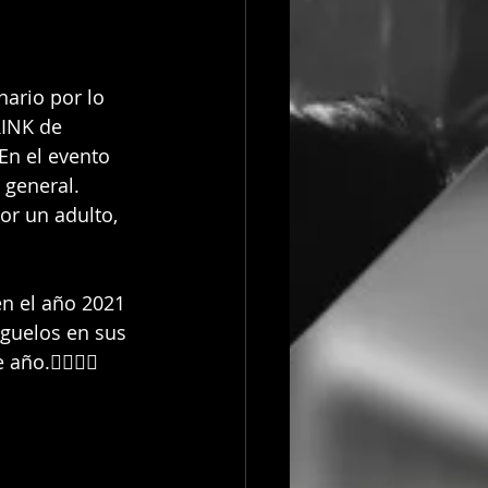
nario por lo 
RINK de 
En el evento 
 general.
r un adulto, 
en el año 2021 
iguelos en sus 
año.👇🏻👇🏻