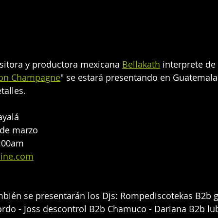
sitora y productora mexicana 
Bellakath
 interprete de
ton Champagne
" se estará presentando en Guatemala.
talles.
ayalá
 de marzo
1:00am
line.com
mbién se presentarán los Djs: Rompediscotekas B2b g
ordo - Joss descontrol B2b Chamuco - Dariana B2b lub