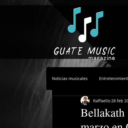
Noticias musicales
Entretenimien
Raffaello
28 feb 2
Bellakath 
marzo en 