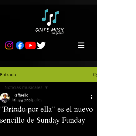
Entrada
Noticias musicales
Raffaello
Noticias musicales
6 mar 2024
"Brindo por ella" es el nuevo
Entretenimiento
sencillo de Sunday Funday