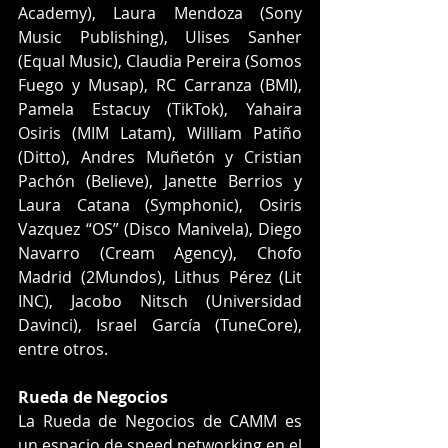
Academy), Laura Mendoza (Sony 
Music Publishing), Ulises Sanher 
(Equal Music), Claudia Pereira (Somos 
Fuego y Musap), RC Carranza (BMI), 
Pamela Estacuy (TikTok), Yahaira 
Osiris (MIM Latam), William Patiño 
(Ditto), Andres Muñetón y Cristian 
Pachón (Believe), Janette Berrios y 
Laura Catana (Symphonic), Osiris 
Vazquez “OS” (Disco Manivela), Diego 
Navarro (Cream Agency), Chofo 
Madrid (2Mundos), Lithus Pérez (Lit 
INC), Jacobo Nitsch (Universidad 
Davinci), Israel García (TuneCore), 
entre otros.
Rueda de Negocios
La Rueda de Negocios de CAMM es 
un espacio de speed networking en el 