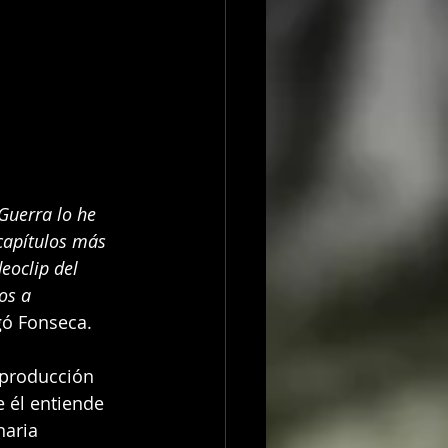
Guerra lo he 
capítulos más 
eoclip del 
os a 
ó Fonseca.
 producción 
 él entiende 
naria 