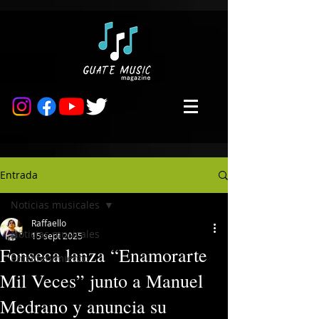
Entrada
Noticias musicales
Raffaello
Noticias musicales
15 sept 2025
Fonseca lanza “Enamorarte
Entretenimiento
Mil Veces” junto a Manuel
Medrano y anuncia su