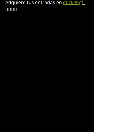
Adquiere tus entradas en 
eticket.gt
👈🏻👈🏻