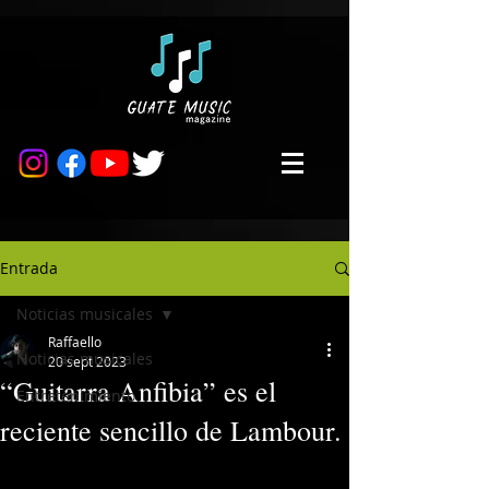
Entrada
Noticias musicales
Raffaello
Noticias musicales
20 sept 2023
“Guitarra Anfibia” es el
Entretenimiento
reciente sencillo de Lambour.