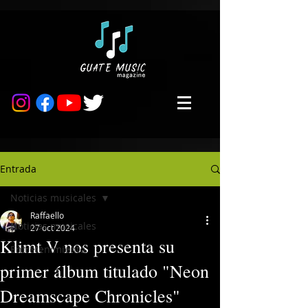
Entrada
Noticias musicales
Raffaello
Noticias musicales
27 oct 2024
Klimt V nos presenta su
Entretenimiento
primer álbum titulado "Neon
Dreamscape Chronicles"