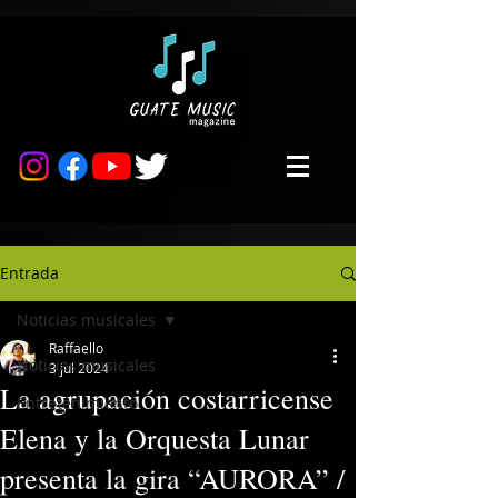
Entrada
Noticias musicales
Raffaello
Noticias musicales
3 jul 2024
La agrupación costarricense
Entretenimiento
Elena y la Orquesta Lunar
presenta la gira “AURORA” /