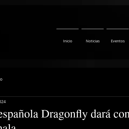
Inicio
Noticias
Eventos
to
024
española Dragonfly dará con
ala.