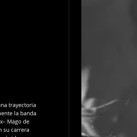
na trayectoria 
mente la banda 
ex– Mägo de 
n su carrera 