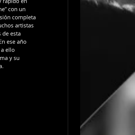
 rápido en 
ne” con un 
rsión completa 
chos artistas 
 de esta 
En ese año 
a ello 
sma y su 
a.