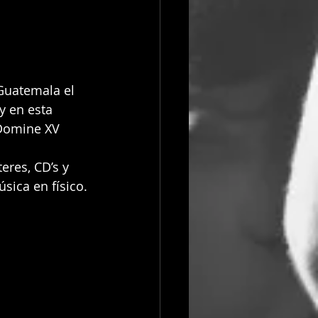
Guatemala el 
y en esta 
Domine XV 
eres, CD’s y 
sica en físico.