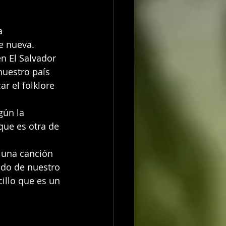
a 
e nueva. 
n El Salvador 
nuestro país 
r el folklore 
gún la 
ue es otra de 
 una canción 
ado de nuestro 
illo que es un 