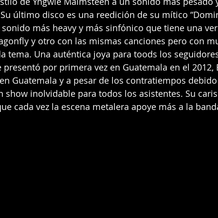
estilo de Yngwie Malmsteen a un sonido más pesado y
 Su último disco es una reedición de su mítico “Domi
n sonido más heavy y más sinfónico que tiene una ve
agonfly y otro con las mismas canciones pero con mu
 tema. Una auténtica joya para toods los seguidores
 presentó por primera vez en Guatemala en el 2012, 
en Guatemala y a pesar de los contratiempos debido 
n show inolvidable para todos los asistentes. Su cari
que cada vez la escena metalera apoye más a la band