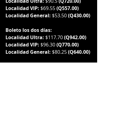
Localidad Ultra: 
$90.5 
(Q720.00)
Localidad VIP: 
$69.55
 (Q557.00)
Localidad General: 
$53.50
 (Q430.00)
Boleto los dos días:
Localidad Ultra: 
$117.70 
(Q942.00)
Localidad VIP: 
$96.30 
(Q770.00)
Localidad General: 
$80.25 
(Q640.00)
Precios ya con el fee de ticketera 
incluido
Localidad Ultra: Acceso exclusivo 
frente al escenario, paseos en 
yates/lanchas para grupos de 8-10 
personas (bajo reservación). 
Además, traslados desde San 
Salvador a la Costa del Sol (ida y 
regreso).