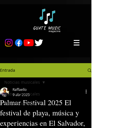
Entrada
Noticias musicales
Raffaello
Noticias musicales
9 abr 2025
Palmar Festival 2025 El
Entretenimiento
festival de playa, música y
experiencias en El Salvador,