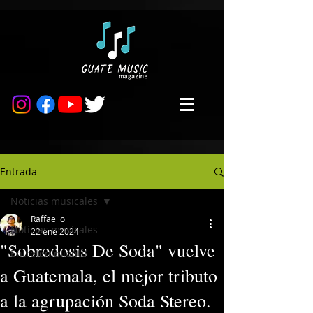
Entrada
Noticias musicales
Raffaello
Noticias musicales
22 ene 2024
"Sobredosis De Soda" vuelve
Entretenimiento
a Guatemala, el mejor tributo
a la agrupación Soda Stereo.